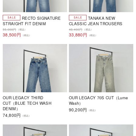
RECTO SIGNATURE
TANAKA NEW
STRAIGHT FIT DENIM
CLASSIC JEAN TROUSERS
55,000円
48,400円
（税込）
（税込）
38,500円
33,880円
（税込）
（税込）
OUR LEGACY THIRD
OUR LEGACY 70S CUT（Lume
CUT（BLUE TECH WASH
Wash）
DENIM）
90,200円
（税込）
74,800円
（税込）