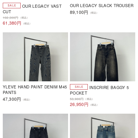
OUR LEGACY SLACK TROUSER
OUR LEGACY VAST
CUT
89,100円
（税込）
102,300円
（税込）
61,380円
（税込）
YLEVE HAND PAINT DENIM M45
INSCRIRE BAGGY 5
PANTS
POCKET
47,300円
53,900円
（税込）
（税込）
26,950円
（税込）