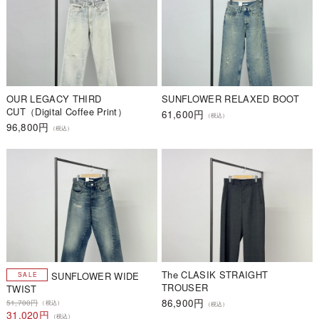
OUR LEGACY THIRD
SUNFLOWER RELAXED BOOT
CUT（Digital Coffee Print）
61,600円
（税込）
96,800円
（税込）
The CLASIK STRAIGHT
SUNFLOWER WIDE
TROUSER
TWIST
86,900円
51,700円
（税込）
（税込）
31,020円
（税込）