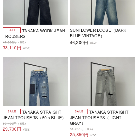
SUNFLOWER LOOSE（DARK
TANAKA WORK JEAN
BLUE VINTAGE）
TROUSERS
46,200円
47,300円
（税込）
（税込）
33,110円
（税込）
TANAKA STRAIGHT
TANAKA STRAIGHT
JEAN TROUSERS（50’s BLUE）
JEAN TROUSERS（LIGHT
GRAY）
59,400円
（税込）
29,700円
51,700円
（税込）
（税込）
25,850円
（税込）