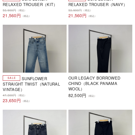
RELAXED TROUSER（KIT）
RELAXED TROUSER（NAVY）
53,900円
53,900円
（税込）
（税込）
21,560円
21,560円
（税込）
（税込）
OUR LEGACY BORROWED
SUNFLOWER
CHINO（BLACK PANAMA
STRAIGHT TWIST（NATURAL
WOOL）
VINTAGE）
82,500円
47,300円
（税込）
（税込）
23,650円
（税込）