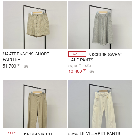
MAATEE&SONS SHORT
INSCRIRE SWEAT
PAINTER
HALF PANTS
51,700円
26,400円
（税込）
（税込）
18,480円
（税込）
seya. LE VILLARET PANTS
The CLASIK GD