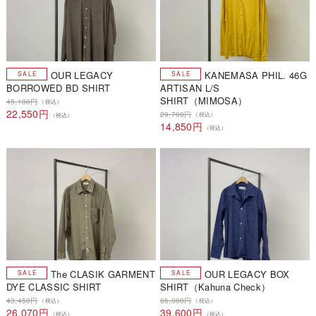
OUR LEGACY
KANEMASA PHIL. 46G
BORROWED BD SHIRT
ARTISAN L/S
SHIRT（MIMOSA）
45,100円
（税込）
22,550円
29,700円
（税込）
（税込）
14,850円
（税込）
The CLASIK GARMENT
OUR LEGACY BOX
DYE CLASSIC SHIRT
SHIRT（Kahuna Check）
43,450円
66,000円
（税込）
（税込）
26,070円
39,600円
（税込）
（税込）