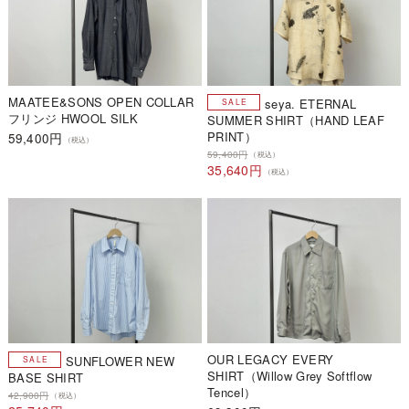
MAATEE&SONS OPEN COLLAR
seya. ETERNAL
フリンジ HWOOL SILK
SUMMER SHIRT（HAND LEAF
PRINT）
59,400円
（税込）
59,400円
（税込）
35,640円
（税込）
OUR LEGACY EVERY
SUNFLOWER NEW
SHIRT（Willow Grey Softflow
BASE SHIRT
Tencel）
42,900円
（税込）