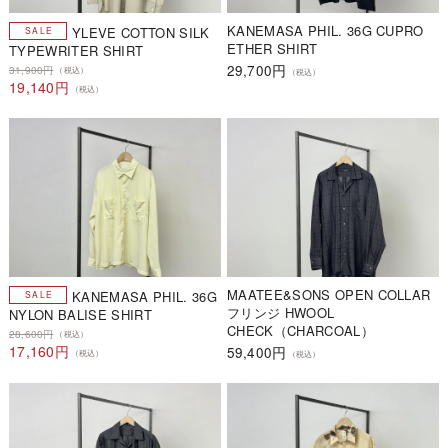
KANEMASA PHIL. 36G CUPRO
YLEVE COTTON SILK
ETHER SHIRT
TYPEWRITER SHIRT
29,700円
31,900円
（税込）
（税込）
19,140円
（税込）
MAATEE&SONS OPEN COLLAR
KANEMASA PHIL. 36G
フリンジ HWOOL
NYLON BALISE SHIRT
CHECK（CHARCOAL）
28,600円
（税込）
17,160円
59,400円
（税込）
（税込）