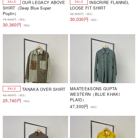
OUR LEGACY ABOVE
INSCRIRE FLANNEL
SHIRT（Deep Blue Super
LOOSE FIT SHIRT
Poplin）
42,900円
（税込）
30,030円
75,900円
（税込）
（税込）
30,360円
（税込）
MAATEE&SONS GUPTA
TANAKA OVER SHIRT
WESTERN（BLUE KHAKI
42,900円
（税込）
PLAID）
25,740円
（税込）
47,300円
（税込）