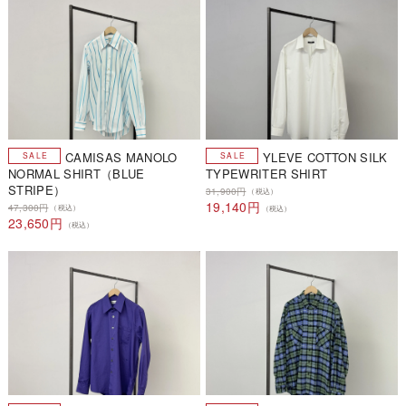
CAMISAS MANOLO
YLEVE COTTON SILK
NORMAL SHIRT（BLUE
TYPEWRITER SHIRT
STRIPE）
31,900円
（税込）
19,140円
47,300円
（税込）
（税込）
23,650円
（税込）