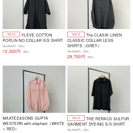
YLEVE COTTON
The CLASIK LINEN
POPLIN NO COLLAR S/S SHIRT
CLASSIC COLLAR LESS
SHIRTS（GREY）
30,800円
（税込）
12,320円
49,500円
（税込）
（税込）
29,700円
（税込）
MAATEE&SONS GUPTA
THE RERACS SULFUR
WESTERN with elephant（WHITE
GARMENT DYEING S/S SHIRT
× RED）
35,200円
（税込）