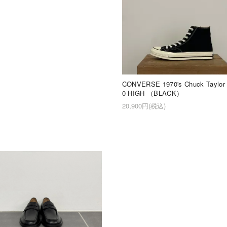
CONVERSE 1970's Chuck Taylor
0 HIGH （BLACK）
20,900円(税込)