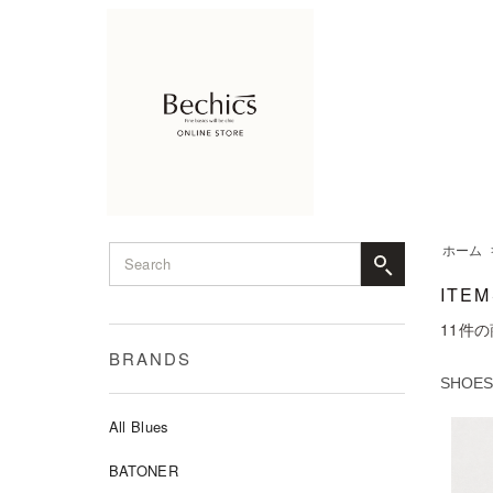
ホーム
ITEM
11
件の
BRANDS
SHOES
All Blues
BATONER