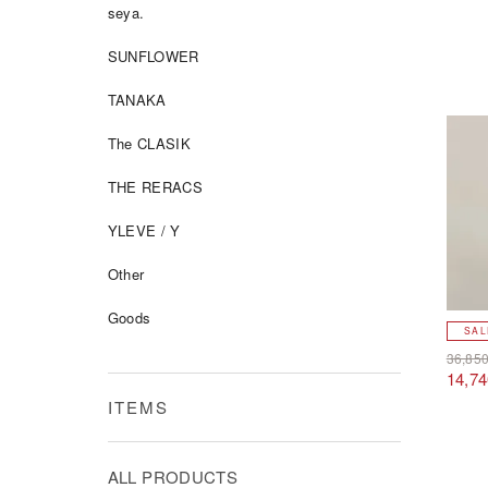
seya.
SUNFLOWER
TANAKA
The CLASIK
THE RERACS
YLEVE / Y
Other
Goods
36,8
14,7
ITEMS
ALL PRODUCTS