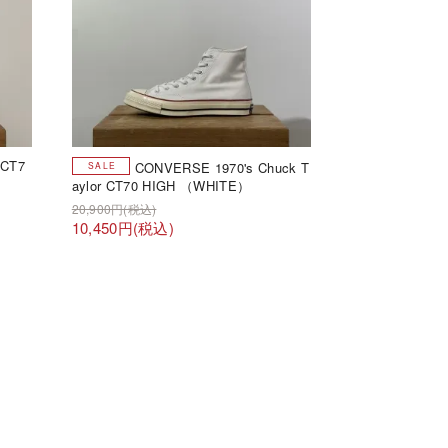
 CT7
CONVERSE 1970's Chuck T
aylor CT70 HIGH （WHITE）
20,900円(税込)
10,450円(税込)