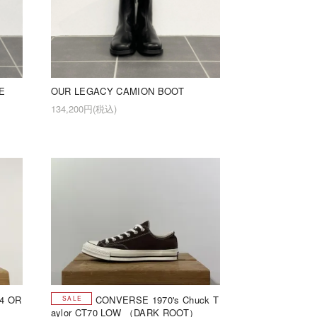
E
OUR LEGACY CAMION BOOT
134,200円(税込)
04 OR
CONVERSE 1970's Chuck T
aylor CT70 LOW （DARK ROOT）