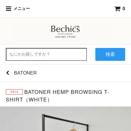
0
メニュー
検索
BATONER
BATONER HEMP BROWSING T-
SHIRT（WHITE）